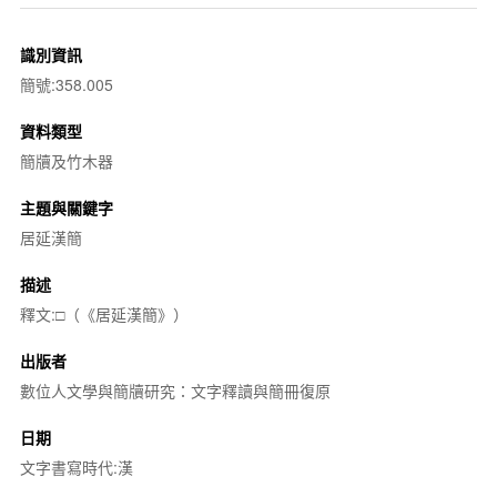
識別資訊
簡號:358.005
資料類型
簡牘及竹木器
主題與關鍵字
居延漢簡
描述
釋文:□（《居延漢簡》）
出版者
數位人文學與簡牘研究：文字釋讀與簡冊復原
日期
文字書寫時代:漢