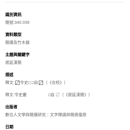
識別資訊
簡號:340.036
資料類型
簡牘及竹木器
主題與關鍵字
居延漢簡
描述
釋文:
令史□ □自
（《合校》）
釋文:令史慶 □自 〼（《居延漢簡》）
出版者
數位人文學與簡牘研究：文字釋讀與簡冊復原
日期