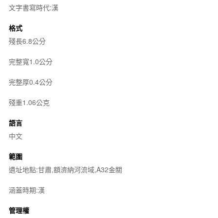
文字書寫時代:漢
格式
殘長6.8公分
完整寬1.0公分
完整厚0.4公分
殘重1.06公克
語言
中文
範圍
遺址地點:甘肅,額濟納河流域,A32金關
涵蓋時期:漢
管理權