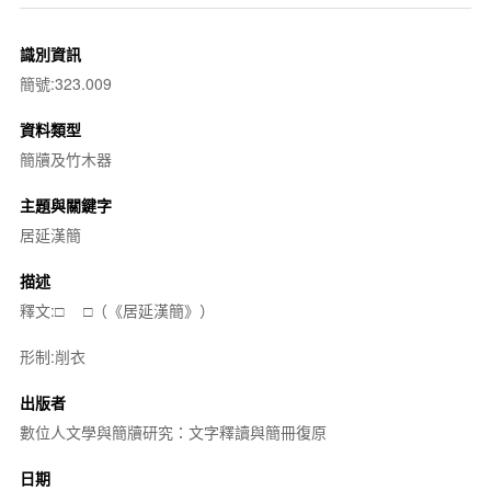
識別資訊
簡號:323.009
資料類型
簡牘及竹木器
主題與關鍵字
居延漢簡
描述
釋文:□ □（《居延漢簡》）
形制:削衣
出版者
數位人文學與簡牘研究：文字釋讀與簡冊復原
日期