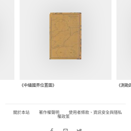
《中緬國界位置圖》
《測勘
關於本站
著作權聲明
使用者條款、資訊安全與隱私
權政策