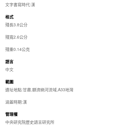
文字書寫時代:漢
格式
殘長3.8公分
殘寬2.6公分
殘重0.14公克
語言
中文
範圍
遺址地點:甘肅,額濟納河流域,A33地灣
涵蓋時期:漢
管理權
中央研究院歷史語言研究所