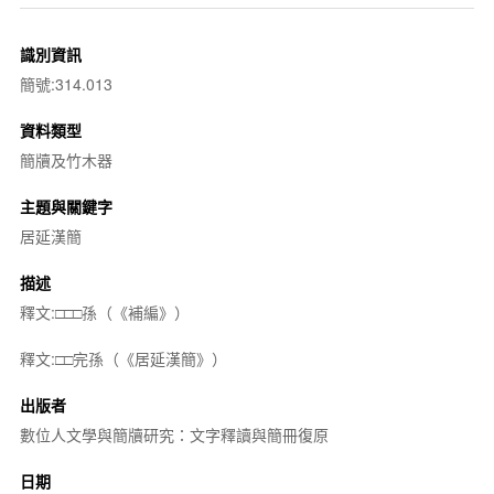
識別資訊
簡號:314.013
資料類型
簡牘及竹木器
主題與關鍵字
居延漢簡
描述
釋文:□□□孫（《補編》）
釋文:□□完孫（《居延漢簡》）
出版者
數位人文學與簡牘研究：文字釋讀與簡冊復原
日期