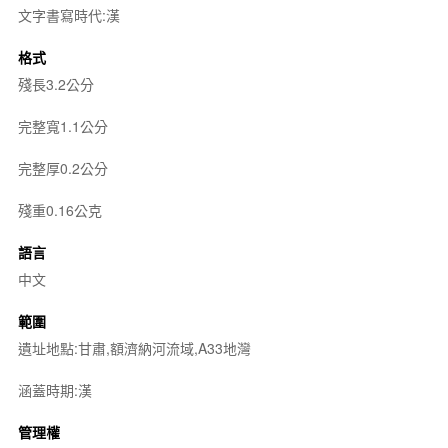
文字書寫時代:漢
格式
殘長3.2公分
完整寬1.1公分
完整厚0.2公分
殘重0.16公克
語言
中文
範圍
遺址地點:甘肅,額濟納河流域,A33地灣
涵蓋時期:漢
管理權