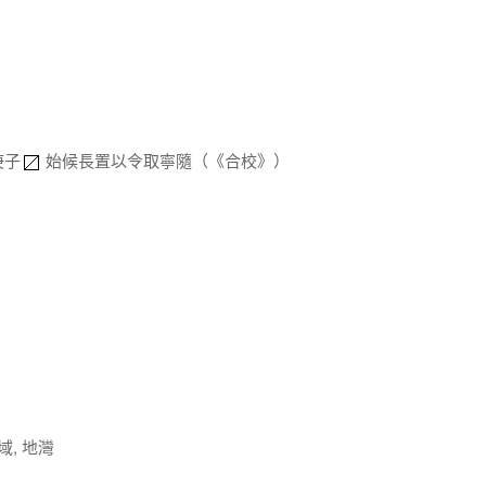
庚子
始候長置以令取寧隨（《合校》）
, 地灣