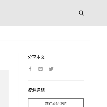
分享本文
資源連結
前往原始連結