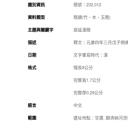
識別資訊
簡號：232.012
資料類型
簡牘(竹、木、玉簡)
主題與關鍵字
居延漢簡
描述
釋文：元康四年三月戊子朔
日期
文字書寫時代：漢
格式
殘長8公分
完整寬1.7公分
完整厚0.29公分
語言
中文
範圍
遺址地點：甘肅, 額濟納河流域