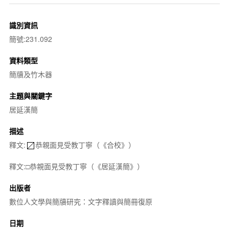
識別資訊
簡號:231.092
資料類型
簡牘及竹木器
主題與關鍵字
居延漢簡
描述
釋文:
恭親面見受教丁寧（《合校》）
釋文:□恭親面見受教丁寧（《居延漢簡》）
出版者
數位人文學與簡牘研究：文字釋讀與簡冊復原
日期