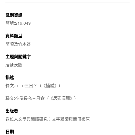
識別資訊
簡號:219.049
資料類型
簡牘及竹木器
主題與關鍵字
居延漢簡
描述
釋文:□□□□三日？（《補編》）
釋文:卒彘長充三月食（《居延漢簡》）
出版者
數位人文學與簡牘研究：文字釋讀與簡冊復原
日期