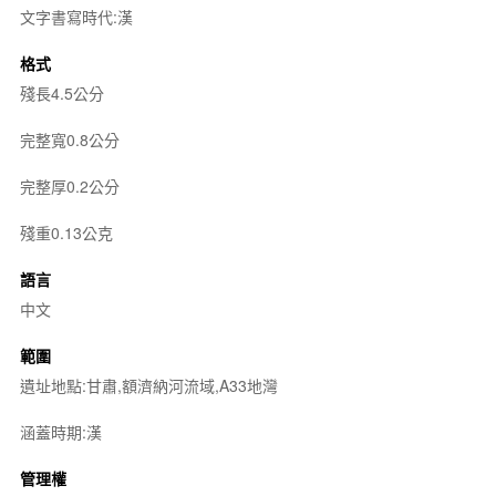
文字書寫時代:漢
格式
殘長4.5公分
完整寬0.8公分
完整厚0.2公分
殘重0.13公克
語言
中文
範圍
遺址地點:甘肅,額濟納河流域,A33地灣
涵蓋時期:漢
管理權