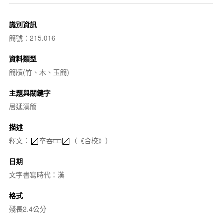
識別資訊
簡號：215.016
資料類型
簡牘(竹、木、玉簡)
主題與關鍵字
居延漢簡
描述
釋文：
卒吞□□
（《合校》）
日期
文字書寫時代：漢
格式
殘長2.4公分