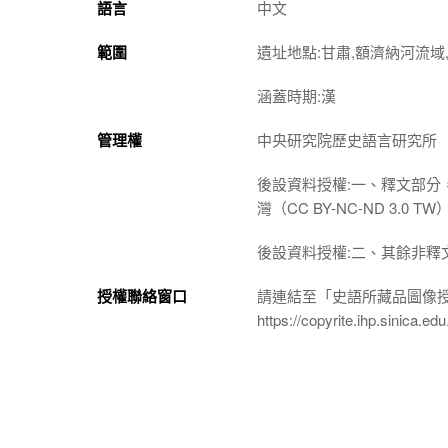
語言
中文
範圍
遺址地點:甘肅,額濟納河流域,
涵蓋時期:漢
管理權
中央研究院歷史語言研究所
後設資料授權:一、釋文部分
灣（CC BY-NC-ND 3
後設資料授權:二、其餘非釋
授權聯絡窗口
請連結至「史語所藏品圖像
https://copyrite.ihp.sinica.