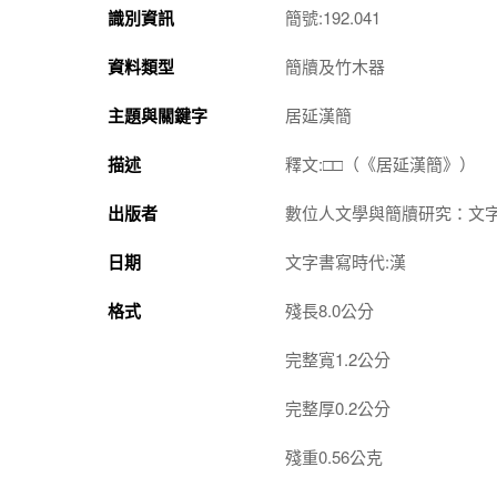
識別資訊
簡號:192.041
資料類型
簡牘及竹木器
主題與關鍵字
居延漢簡
描述
釋文:□□（《居延漢簡》）
出版者
數位人文學與簡牘研究：文
日期
文字書寫時代:漢
格式
殘長8.0公分
完整寬1.2公分
完整厚0.2公分
殘重0.56公克