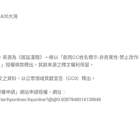
A35大灣
，來源為《居延漢簡》一條以「創用CC姓名標示-非商業性-禁止改作3
.0 TW）」授權條款釋出，其餘來源之釋文權利保留。
文之資料，以公眾領域貢獻宣告（CC0）釋出。
授權申請」網站申請授權，網址：
edu.tw/ihponlinec/ihponline?@@0.8397848014139848