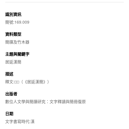
識別資訊
簡號:169.009
資料類型
簡牘及竹木器
主題與關鍵字
居延漢簡
描述
釋文:□□（《居延漢簡》）
出版者
數位人文學與簡牘研究：文字釋讀與簡冊復原
日期
文字書寫時代:漢