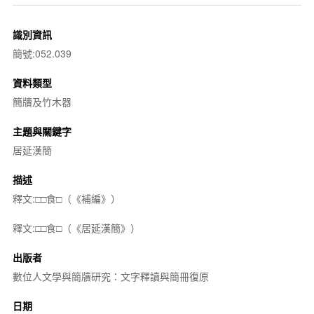
識別資訊
簡號:052.039
資料類型
簡牘及竹木器
主題與關鍵字
居延漢簡
描述
釋文:□□食□（《補編》）
釋文:□□食□（《居延漢簡》）
出版者
數位人文學與簡牘研究：文字釋讀與簡冊復原
日期