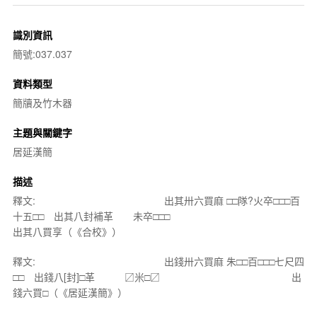
識別資訊
簡號:037.037
資料類型
簡牘及竹木器
主題與關鍵字
居延漢簡
描述
釋文: 出其卅六買麻 □□隊?火卒□□□百
十五□□ 出其八封補革 未卒□□□
出其八買享（《合校》）
釋文: 出錢卅六買麻 朱□□百□□□七尺四
□□ 出錢八[封]□革 〼米□〼 出
錢六買□（《居延漢簡》）