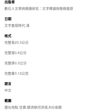
出版者
數位人文學與簡牘研究：文字釋讀與簡冊復原
日期
文字書寫時代:漢
格式
完整長23.3公分
完整寬0.8公分
完整厚0.3公分
完整重3.12公克
語言
中文
範圍
遺址地點:甘肅,額濟納河流域,A32金關