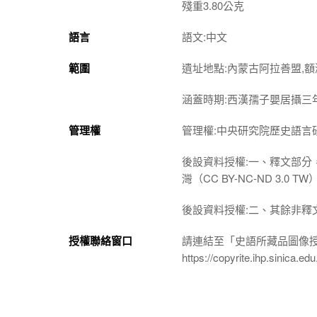
殘重3.80公克
語言
語文:中文
範圍
遺址地點:內蒙古阿拉善盟,額
涵蓋時期:西漢孺子嬰居攝三
管理權
管理權:中央研究院歷史語言
後設資料授權:一、釋文部分
灣（CC BY-NC-ND 3
後設資料授權:二、其餘非釋
授權聯絡窗口
請連結至「史語所藏品圖像
https://copyrite.ihp.sinica.