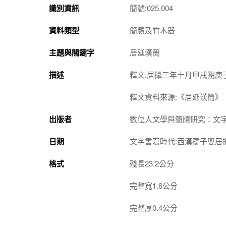
識別資訊
簡號:025.004
資料類型
簡牘及竹木器
主題與關鍵字
居延漢簡
描述
釋文:居攝三年十月甲戌朔庚
釋文資料來源:《居延漢簡》
出版者
數位人文學與簡牘研究：文
日期
文字書寫時代:西漢孺子嬰居
格式
殘長23.2公分
完整寬1.6公分
完整厚0.4公分