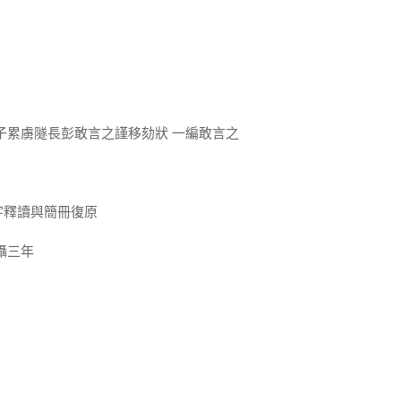
子累虜隧長彭敢言之謹移劾狀 一編敢言之
字釋讀與簡冊復原
攝三年