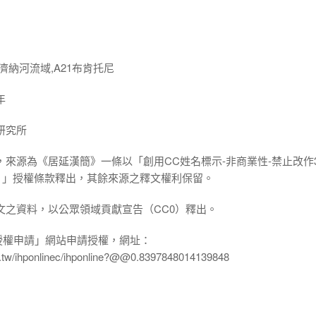
濟納河流域,A21布肯托尼
年
研究所
，來源為《居延漢簡》一條以「創用CC姓名標示-非商業性-禁止改作3
.0 TW）」授權條款釋出，其餘來源之釋文權利保留。
文之資料，以公眾領域貢獻宣告（CC0）釋出。
授權申請」網站申請授權，網址：
edu.tw/ihponlinec/ihponline?@@0.8397848014139848