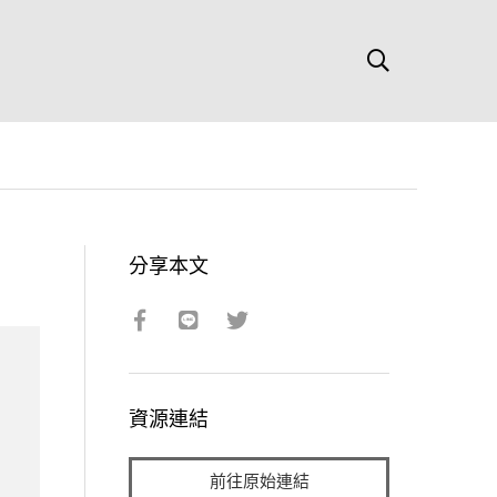
分享本文
資源連結
前往原始連結