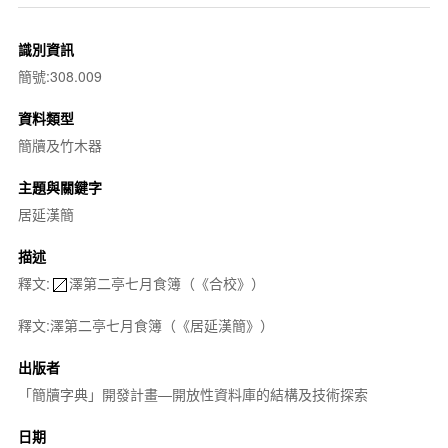
識別資訊
簡號:308.009
資料類型
簡牘及竹木器
主題與關鍵字
居延漢簡
描述
釋文:
澤第二亭七月食簿（《合校》）
釋文:澤第二亭七月食簿（《居延漢簡》）
出版者
「簡牘字典」開發計畫—開放性資料庫的結構及技術探索
日期