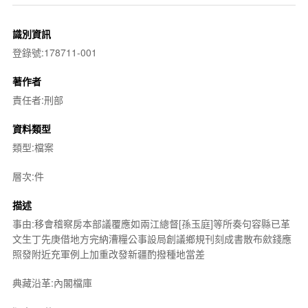
識別資訊
登錄號:178711-001
著作者
責任者:刑部
資料類型
類型:檔案
層次:件
描述
事由:移會稽察房本部議覆應如兩江總督[孫玉庭]等所奏句容縣已革
文生丁先庚借地方完納漕糧公事設局創議鄉規刊刻成書散布歛錢應
照發附近充軍例上加重改發新疆酌撥種地當差
典藏沿革:內閣檔庫