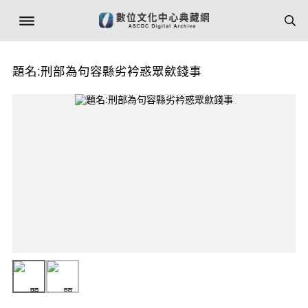
題名:刑部為句容縣劣衿惑眾歛錢事