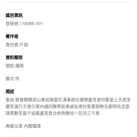
識別資訊
登錄號:178386-001
著作者
責任者:戶部
資料類型
類型:檔案
層次:件
描述
事由:移會稽察房山東巡撫富尼漢奏原任運使盧見曾仰蒙皇上天恩至
優至渥乃于提引案內通同舞弊欽奉諭旨查封家產胆敢先期得信恣意
隱寄數至盈千逾萬盧見曾合依例應杖一百流三千里
典藏沿革:內閣檔庫