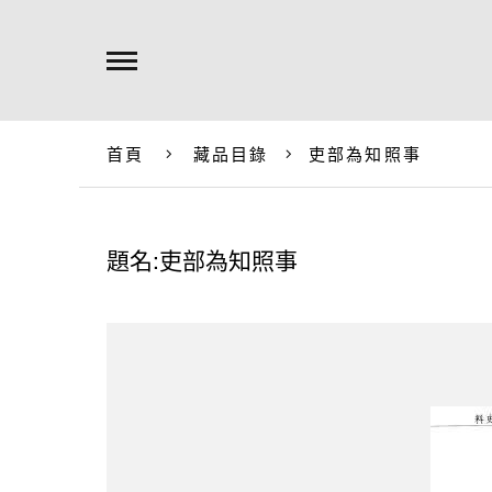
首頁
藏品目錄
吏部為知照事
題名:吏部為知照事