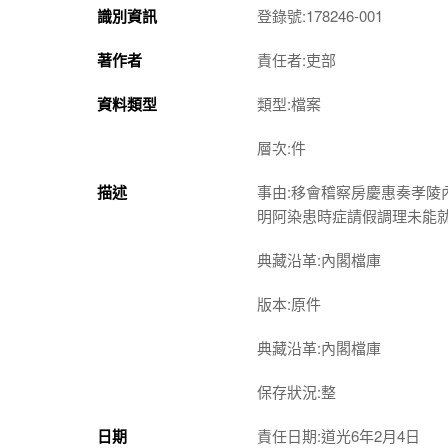
識別資訊
登錄號:178246-001
著作者
責任者:吏部
資料類型
類型:檔案
層次:件
描述
事由:移會稽察房慶惠奏孝
明阿染患時症請假調理未能
典藏沿革:內閣檔庫
版本:原件
典藏沿革:內閣檔庫
保存狀況:整
日期
責任日期:道光6年2月4日