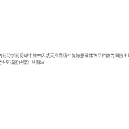
陵內關防掌關房郎中雙林因感受風寒精神恍惚懇請休致又裕陵內關防主
就痊呈請開缺應准其開缺