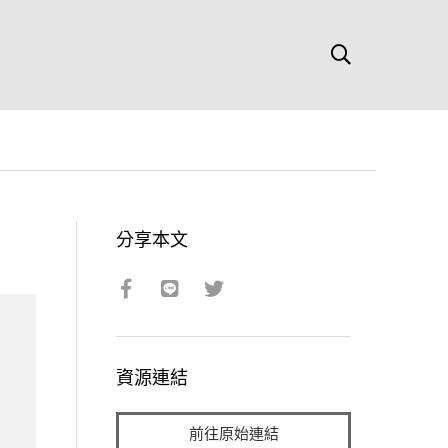
分享本文
資源連結
前往原始連結