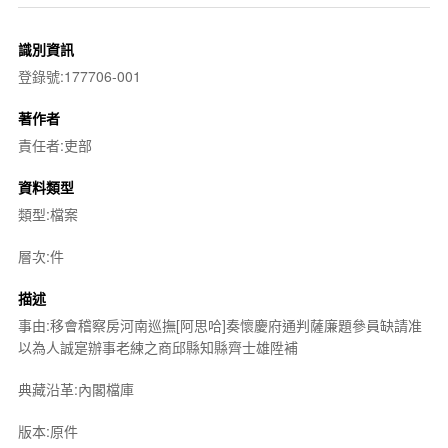
識別資訊
登錄號:177706-001
著作者
責任者:吏部
資料類型
類型:檔案
層次:件
描述
事由:移會稽察房河南巡撫[阿思哈]奏懷慶府通判薩廉題參員缺請准
以為人誠寔辦事老練之商邱縣知縣齊士雄陞補
典藏沿革:內閣檔庫
版本:原件