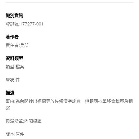
識別資訊
登錄號:177277-001
著作者
責任者:兵部
資料類型
類型:檔案
層次:件
描述
事由:為內閣抄出福德等放佐領清字諭旨一道相應抄單移會稽察房銷
案
典藏沿革:內閣檔庫
版本:原件