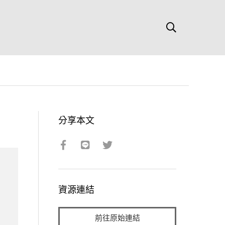
分享本文
資源連結
前往原始連結