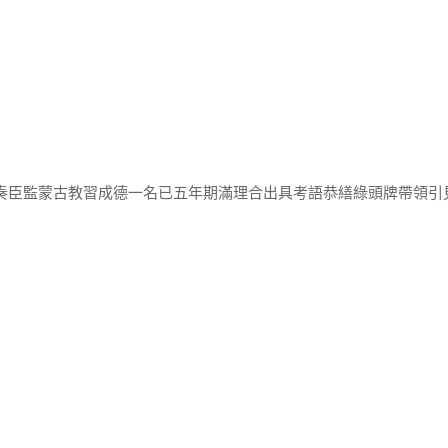
監奏臣監蒙古教習成德一名已五年期滿理合出具考語恭繕綠頭牌帶領引