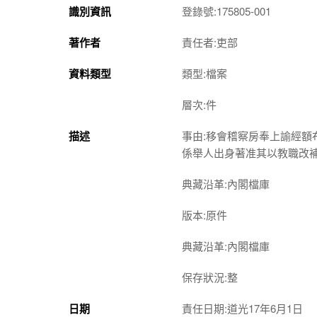
識別資訊
登錄號:175805-001
著作者
責任者:吏部
資料類型
類型:檔案
層次:件
描述
事由:移會稽察房奉上諭經
係舉人出身著准其以教職改
典藏沿革:內閣檔庫
版本:原件
典藏沿革:內閣檔庫
保存狀況:整
日期
責任日期:道光17年6月1日