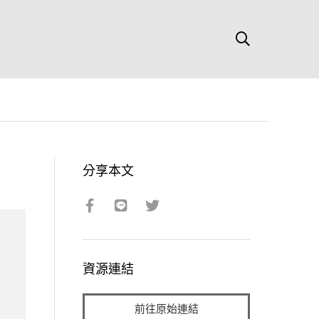
分享本文
資源連結
前往原始連結