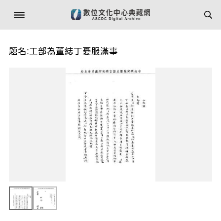
題名:工部為董綕丁憂服滿事