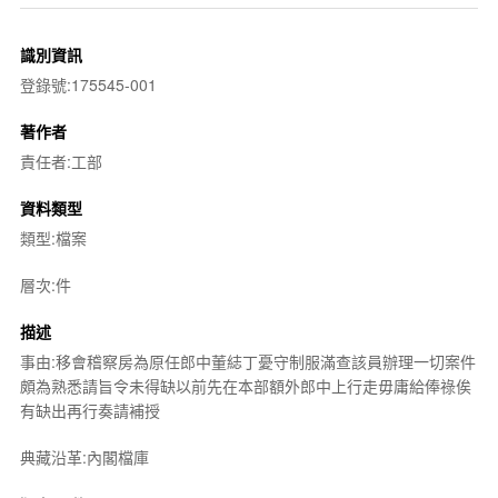
識別資訊
登錄號:175545-001
著作者
責任者:工部
資料類型
類型:檔案
層次:件
描述
事由:移會稽察房為原任郎中董綕丁憂守制服滿查該員辦理一切案件
頗為熟悉請旨令未得缺以前先在本部額外郎中上行走毋庸給俸祿俟
有缺出再行奏請補授
典藏沿革:內閣檔庫