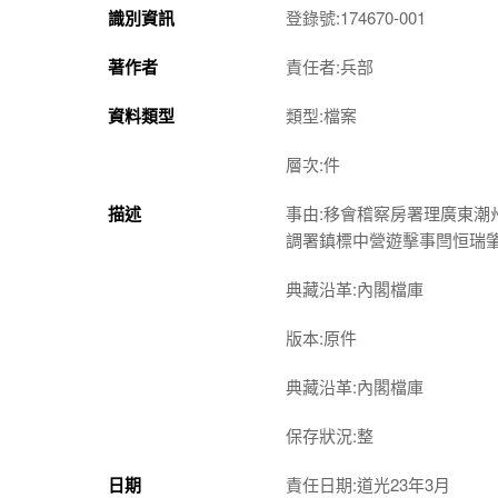
識別資訊
登錄號:174670-001
著作者
責任者:兵部
資料類型
類型:檔案
層次:件
描述
事由:移會稽察房署理廣東
調署鎮標中營遊擊事閆恒瑞
典藏沿革:內閣檔庫
版本:原件
典藏沿革:內閣檔庫
保存狀況:整
日期
責任日期:道光23年3月