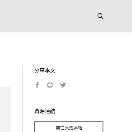
分享本文
資源連結
前往原始連結