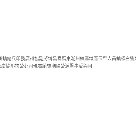
潮州鎮總兵印務廣州協副將博昌奏廣東潮州鎮屬堪膺保舉人員鎮標右營
肇慶協那扶營都司現署鎮標潮陽營遊擊事愛興阿