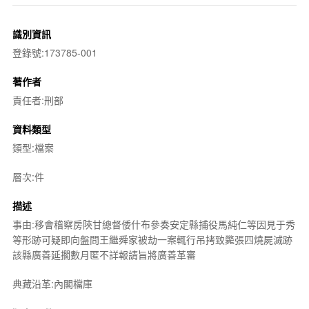
識別資訊
登錄號:173785-001
著作者
責任者:刑部
資料類型
類型:檔案
層次:件
描述
事由:移會稽察房陝甘總督倭什布參奏安定縣捕役馬純仁等因見于秀
等形跡可疑即向盤問王繼舜家被劫一案輒行吊拷致斃張四燒屍滅跡
該縣廣善延擱數月匿不詳報請旨將廣善革審
典藏沿革:內閣檔庫