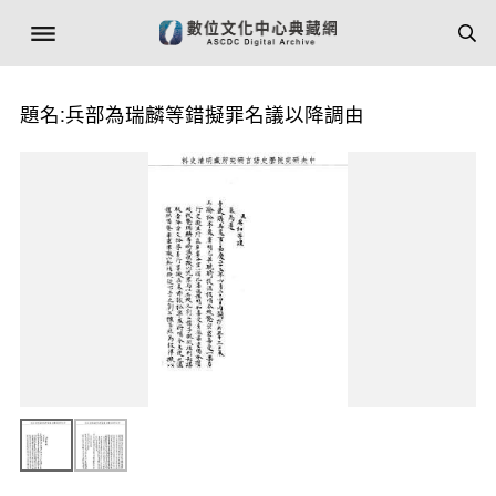
題名:兵部為瑞麟等錯擬罪名議以降調由