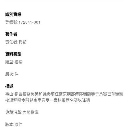
識別資訊
登錄號:172841-001
著作者
責任者:兵部
資料類型
類型:檔案
層次:件
描述
事由:移會稽察房英和議奏前任盛京刑部侍郎瑞麟等于承審已革驍騎
校溫程喝令毆斃宗室喜受一案錯擬罪名議以降調
典藏沿革:內閣檔庫
版本:原件