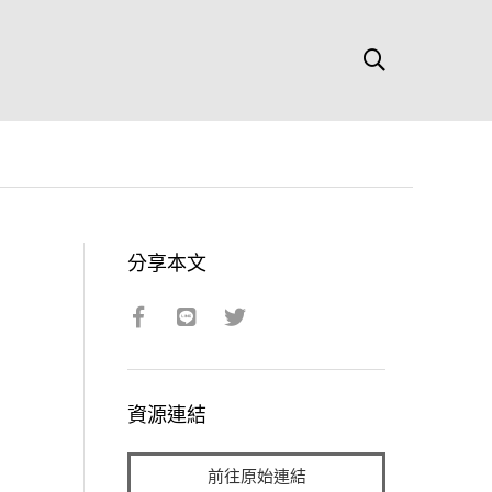
分享本文
資源連結
前往原始連結