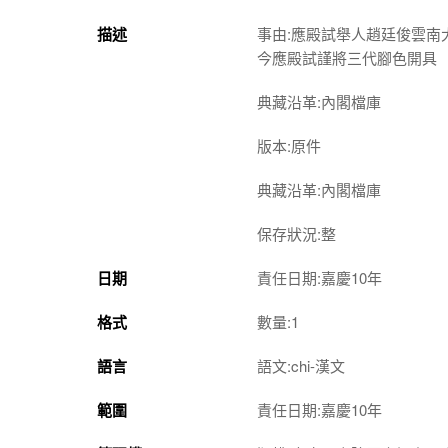
描述
事由:應殿試舉人趙廷俊雲
今應殿試謹將三代腳色開具
典藏沿革:內閣檔庫
版本:原件
典藏沿革:內閣檔庫
保存狀況:整
日期
責任日期:嘉慶10年
格式
數量:1
語言
語文:chi-漢文
範圍
責任日期:嘉慶10年