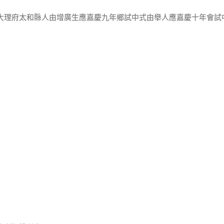
南大理府太和縣人由增廣生應嘉慶九年鄉試中式由舉人應嘉慶十年會試