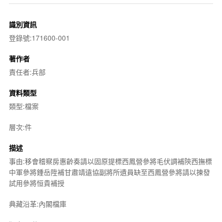
識別資訊
登錄號:171600-001
著作者
責任者:兵部
資料類型
類型:檔案
層次:件
描述
事由:移會稽察房惠齡奏請以固原提標西鳳營參將毛伏調補陝西撫標
中軍參將鍾岳陞補甘肅靖遠協副將所遺員缺至西鳳營參將請以揀發
試用參將恒貴補授
典藏沿革:內閣檔庫