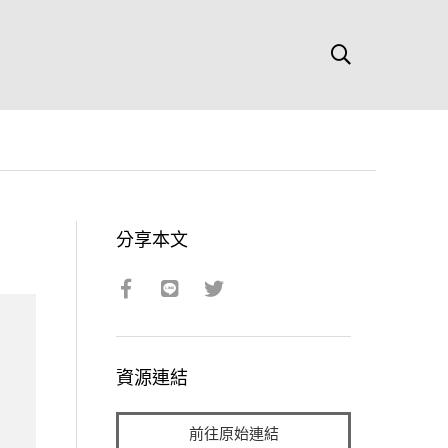
分享本文
資源連結
前往原始連結