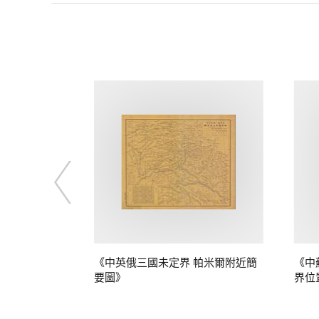
定界》
《中英俄三國未定界 帕米爾附近簡
《中
要圖》
界位