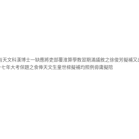
出有天文科漢博士一缺應將吏部覆淮算學教習期滿議敘之徐俊芳擬補又
十七年大考保題之食俸天文生童世樑擬補均照例毋庸擬陪