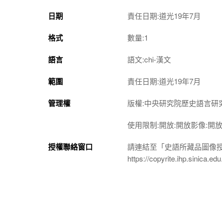
日期
責任日期:道光19年7月
格式
數量:1
語言
語文:chi-漢文
範圍
責任日期:道光19年7月
管理權
版權:中央研究院歷史語言研
使用限制:開放:開放影像:開
授權聯絡窗口
請連結至「史語所藏品圖像
https://copyrite.ihp.sinica.