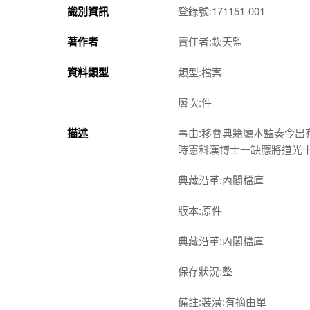
識別資訊
登錄號:171151-001
著作者
責任者:欽天監
資料類型
類型:檔案
層次:件
描述
事由:移會典籍廳本監奏今
時憲科漢博士一缺應將道光
典藏沿革:內閣檔庫
版本:原件
典藏沿革:內閣檔庫
保存狀況:整
備註:裝潢:有摘由單