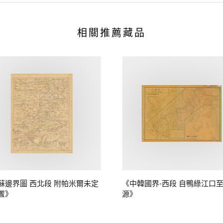
相關推薦藏品
蘇邊界圖 西北段 附帕米爾未定
《中韓國界-西段 自鴨綠江口
置》
源》