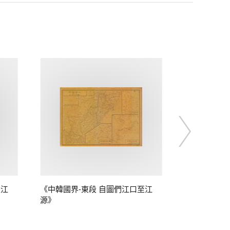
至江
《中韓國界-東段 自圖們江口至江
源》