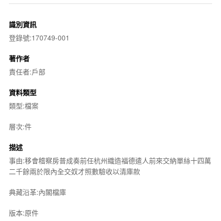
識別資訊
登錄號:170749-001
著作者
責任者:戶部
資料類型
類型:檔案
層次:件
描述
事由:移會稽察房普成奏前任杭州織造福德遣人前來交納單絲十四萬
二千餘兩於限內全交奴才照數驗收以清庫款
典藏沿革:內閣檔庫
版本:原件