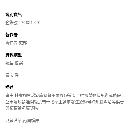
識別資訊
登錄號:170621-001
著作者
責任者:吏部
資料類型
類型:檔案
層次:件
描述
事由:移會稽察房湖廣總督訥爾經額等奏查明知縣巡檢承辦歲修隄工
並未潰缺請准開復頂帶一摺奉上諭前署江凌縣候補知縣陶洽等俱著
開復頂帶毋庸議賠
典藏沿革:內閣檔庫