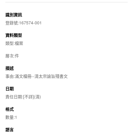
識別資訊
登錄號:167574-001
資料類型
類型:檔案
層次:件
描述
事由:滿文檔冊--清太宗諭旨殘書文
日期
責任日期:[不詳](清)
格式
數量:1
語言