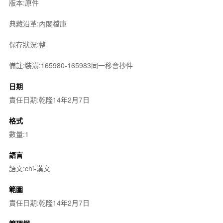
版本:原件
典藏沿革:內閣檔庫
保存狀況:整
備註:裝潢:165980-165983同一移會抄件
日期
責任日期:乾隆14年2月7日
格式
數量:1
語言
語文:chi-漢文
範圍
責任日期:乾隆14年2月7日