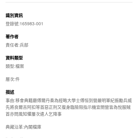
識別資訊
登錄號:165983-001
著作者
責任者:兵部
資料類型
類型:檔案
層次:件
描述
事由:移會典籍廳傅爾丹奏為經略大學士傅恒到營嚴明軍紀振勵兵威
先將良爾吉阿扣等首惡正刑又復身臨險阻指示機宜閤營皆為悅服賊
首亦問風知懼屢次遣人乞降事
典藏沿革:內閣檔庫