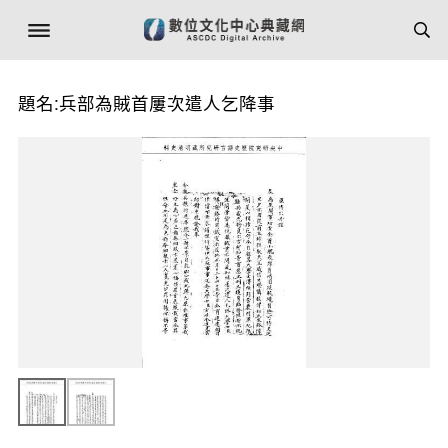
題名:兵部為賊首屢次遣人乞降事