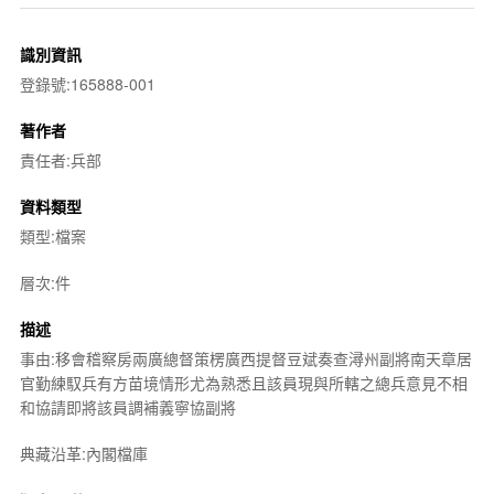
識別資訊
登錄號:165888-001
著作者
責任者:兵部
資料類型
類型:檔案
層次:件
描述
事由:移會稽察房兩廣總督策楞廣西提督豆斌奏查潯州副將南天章居
官勤練馭兵有方苗境情形尤為熟悉且該員現與所轄之總兵意見不相
和協請即將該員調補義寧協副將
典藏沿革:內閣檔庫