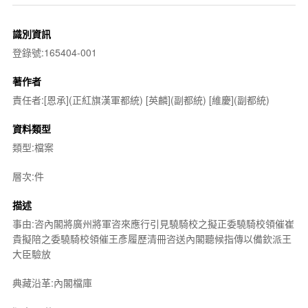
識別資訊
登錄號:165404-001
著作者
責任者:[恩承](正紅旗漢軍都統) [英麟](副都統) [維慶](副都統)
資料類型
類型:檔案
層次:件
描述
事由:咨內閣將廣州將軍咨來應行引見驍騎校之擬正委驍騎校領催崔
貴擬陪之委驍騎校領催王彥履歷清冊咨送內閣聽候指傳以備欽派王
大臣驗放
典藏沿革:內閣檔庫