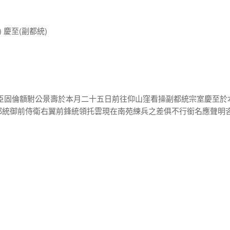
 慶至(副都統)
大臣固倫額駙公景壽於本月二十五日前往仰山窪看操副都統宗室慶至於
都統御前侍衛右翼前鋒統領托雲現在南苑練兵之差俱不行銜名應聲明