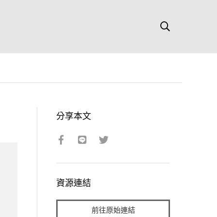
分享本文
資源連結
前往原始連結