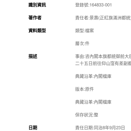
識別資訊
登錄號:164833-001
著作者
責任者:景壽(正紅旗滿洲都統)
資料類型
類型:檔案
層次:件
描述
事由:咨內閣本旗都統御前
二十五日前往仰山窪有差副
典藏沿革:內閣檔庫
版本:原件
典藏沿革:內閣檔庫
保存狀況:整
日期
責任日期:同治8年9月23日