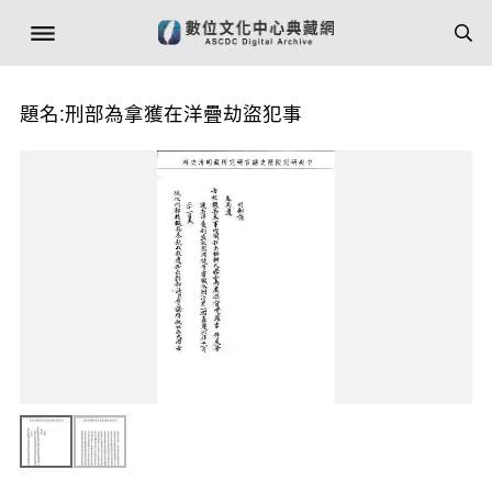
題名:刑部為拿獲在洋疊劫盜犯事