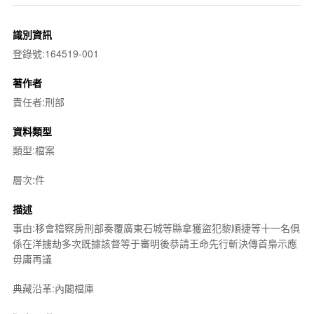
識別資訊
登錄號:164519-001
著作者
責任者:刑部
資料類型
類型:檔案
層次:件
描述
事由:移會稽察房刑部奏覆廣東石城等縣拿獲盜犯黎順捷等十一名俱
係在洋擄劫多次既據該督等于審明後恭請王命先行斬決傳首梟示應
毋庸再議
典藏沿革:內閣檔庫