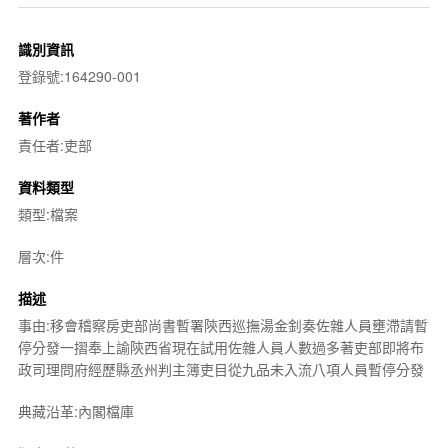
識別資訊
登錄號:164290-001
著作者
責任者:吏部
資料類型
類型:檔案
層次:件
描述
事由:移會稽察房吏部尚書暫署陝西巡撫湯金釗奏佐雜人員壅滯請暫
停分發一摺奉上諭陝西省現在試用佐雜人員人數過多著吏部即將布
政司理問府經歷縣丞州判主簿吏目從九品未入流八項人員暫停分發
典藏沿革:內閣檔庫