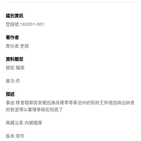
識別資訊
登錄號:163301-001
著作者
責任者:吏部
資料類型
類型:檔案
層次:件
描述
事由:移會稽察房安徽巡撫孫爾準等奏池州府知府王仲溎因病出缺查
府劉湜堪以署理奉硃批知道了
典藏沿革:內閣檔庫
版本:原件