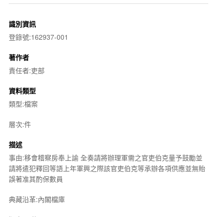
識別資訊
登錄號:162937-001
著作者
責任者:吏部
資料類型
類型:檔案
層次:件
描述
事由:移會稽察房奉上諭 全奏請將辦理軍需之官吏伯克量予鼓勵並
請將遣犯釋回等語上年軍興之際該官吏伯克等承辦各項供應並無貽
誤著准其酌保數員
典藏沿革:內閣檔庫