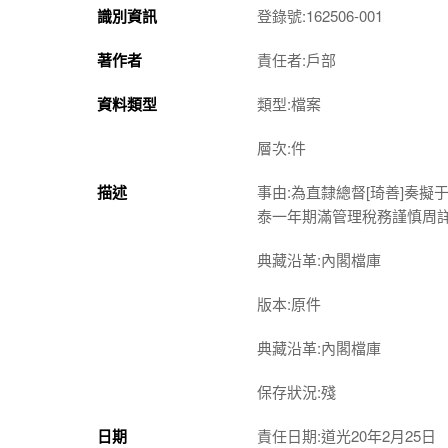
識別資訊
登錄號:162506-001
著作者
責任者:戶部
資料類型
類型:檔案
層次:件
描述
事由:為直隸總督[琦善]奏
泰一年期滿管理稅務謹慎周
典藏沿革:內閣檔庫
版本:原件
典藏沿革:內閣檔庫
保存狀況:殘
日期
責任日期:道光20年2月25日