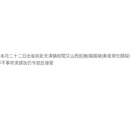
擬于本月二十二日出省前赴天津鎮校閱又山西巡撫[楊國禎]奏查現任歸綏
詳不事苛求請旨仍令就近接管