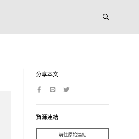
分享本文
資源連結
前往原始連結