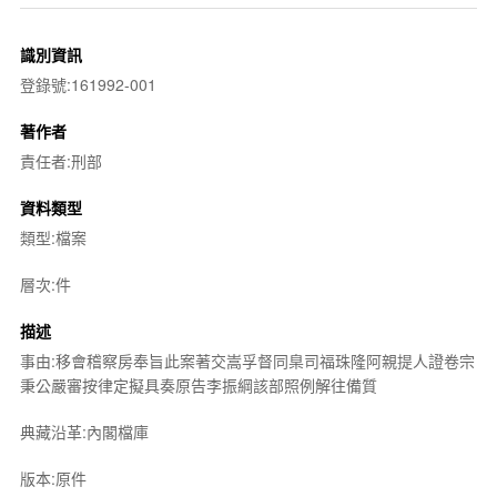
識別資訊
登錄號:161992-001
著作者
責任者:刑部
資料類型
類型:檔案
層次:件
描述
事由:移會稽察房奉旨此案著交嵩孚督同臬司福珠隆阿親提人證卷宗
秉公嚴審按律定擬具奏原告李振綱該部照例解往備質
典藏沿革:內閣檔庫
版本:原件