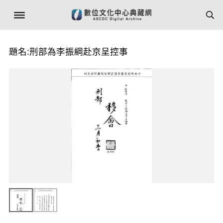
題名:刑部為李振綱赴京呈控事