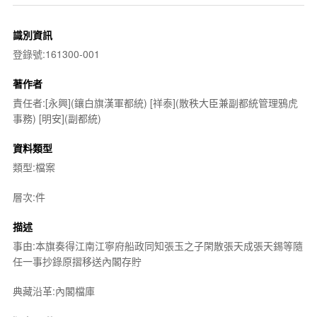
識別資訊
登錄號:161300-001
著作者
責任者:[永興](鑲白旗漢軍都統) [祥泰](散秩大臣兼副都統管理鴉虎
事務) [明安](副都統)
資料類型
類型:檔案
層次:件
描述
事由:本旗奏得江南江寧府船政同知張玉之子閑散張天成張天錫等隨
任一事抄錄原摺移送內閣存貯
典藏沿革:內閣檔庫