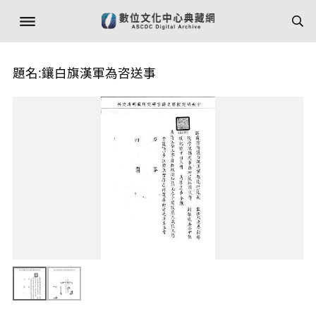
題名:鑲白旗漢軍為咨送事