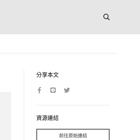
分享本文
資源連結
前往原始連結