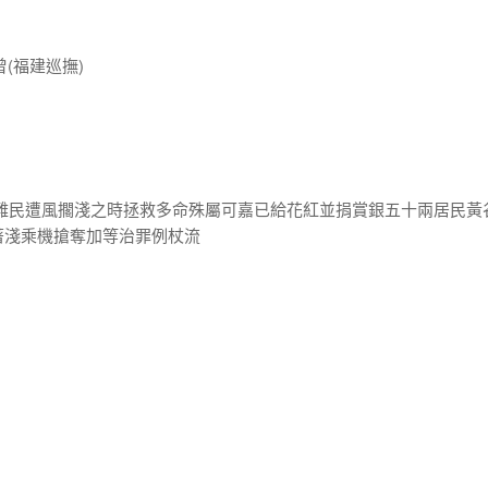
曾(福建巡撫)
球難民遭風擱淺之時拯救多命殊屬可嘉已給花紅並捐賞銀五十兩居民黃
著淺乘機搶奪加等治罪例杖流