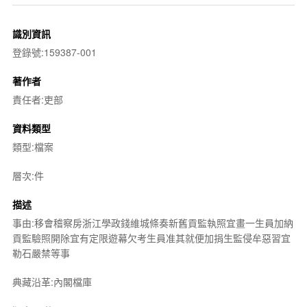
識別資訊
登錄號:159387-001
著作者
責任者:吏部
資料類型
類型:檔案
層次:件
描述
事由:移會稽察房浙江學政錢維城條奏新舊貢監執照宜畫一生員加納
貢監驗照開除宜有定限遊幕欠考生員准其就便加捐生監侵牟惡習宜
勒石嚴禁等事
典藏沿革:內閣檔庫