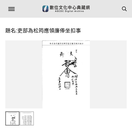
題名:吏部為松筠應領廉俸坐扣事