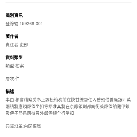
識別資訊
登錄號:159266-001
著作者
責任者:吏部
資料類型
類型:檔案
層次:件
描述
事由:移會稽察房奉上諭松筠奏前在陝甘總督任內曾預借養廉銀四萬
兩請將應領廉俸坐扣等語准其將在京應領副都統銜養廉俸餉隨甲銀
及伊子熙昌應得員外郎俸銀全行坐扣
典藏沿革:內閣檔庫