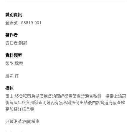
識別資訊
登錄號:158819-001
著作者
責任者:刑部
資料類型
類型:檔案
層次:件
描述
事由:移會稽察房湖廣總督訥爾經額奏請查禁通省私錢一摺奉上諭嗣
後每屆年終各州縣查明境內有無私錢照例出結後由該管道府覆查確
寔加結詳核具奏
典藏沿革:內閣檔庫