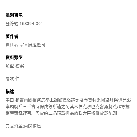
識別資訊
登錄號:158394-001
著作者
責任者:宗人府經歷司
資料類型
類型:檔案
層次:件
描述
事由:移會內閣稽察房奉上諭額德格訥部落布魯特葉爾鐵拜與伊兄弟
率領騎兵三千會同保成等所遣之阿其木伯克沙巴克奮勇將燕起等擒
獲葉爾鐵拜著加恩賞給二品頂戴授為散秩大臣銜併賞戴花翎
典藏沿革:內閣檔庫