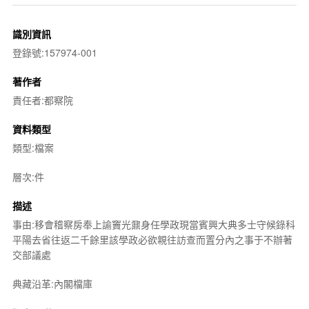
識別資訊
登錄號:157974-001
著作者
責任者:都察院
資料類型
類型:檔案
層次:件
描述
事由:移會稽察房奉上諭竇光鼐身任學政現當賓興大典多士守候錄科
平陽去省往返二千餘里該學政必欲親往訪查而置分內之事于不辦著
交部議處
典藏沿革:內閣檔庫