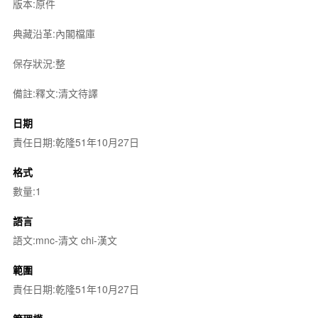
版本:原件
典藏沿革:內閣檔庫
保存狀況:整
備註:釋文:清文待譯
日期
責任日期:乾隆51年10月27日
格式
數量:1
語言
語文:mnc-清文 chi-漢文
範圍
責任日期:乾隆51年10月27日