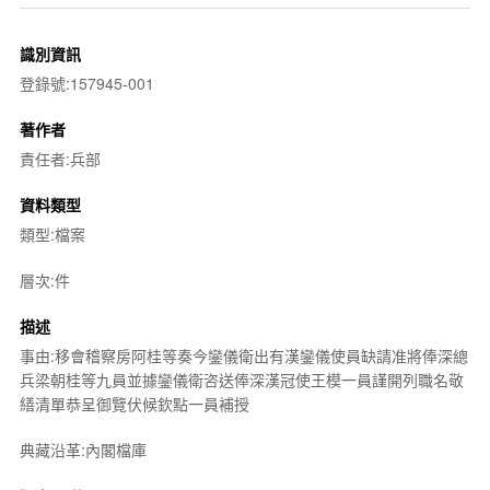
識別資訊
登錄號:157945-001
著作者
責任者:兵部
資料類型
類型:檔案
層次:件
描述
事由:移會稽察房阿桂等奏今鑾儀衛出有漢鑾儀使員缺請准將俸深總
兵梁朝桂等九員並據鑾儀衛咨送俸深漢冠使王模一員謹開列職名敬
繕清單恭呈御覽伏候欽點一員補授
典藏沿革:內閣檔庫