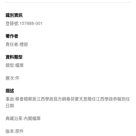
識別資訊
登錄號:157888-001
著作者
責任者:禮部
資料類型
類型:檔案
層次:件
描述
事由:移會稽察房江西學政翁方綱奏荷蒙天恩簡任江西學政恭報到任
日期
典藏沿革:內閣檔庫
版本:原件